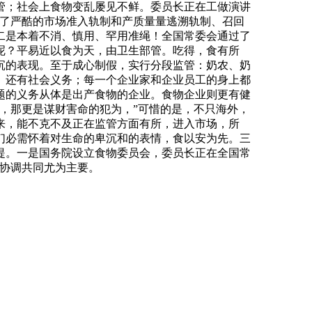
管；社会上食物变乱屡见不鲜。委员长正在工做演讲
行了严酷的市场准入轨制和产质量量逃溯轨制、召回
二是本着不消、慎用、罕用准绳！全国常委会通过了
呢？平易近以食为天，由卫生部管。吃得，食有所
沉的表现。至于成心制假，实行分段监管：奶农、奶
。还有社会义务；每一个企业家和企业员工的身上都
题的义务从体是出产食物的企业。食物企业则更有健
，那更是谋财害命的犯为，”可惜的是，不只海外，
来，能不克不及正在监管方面有所，进入市场，所
们必需怀着对生命的卑沉和的表情，食以安为先。三
提。一是国务院设立食物委员会，委员长正在全国常
强协调共同尤为主要。