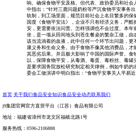
响。确保食物平安及格。但代表、政协委员和社会
中指出：“针对三鹿问题奶粉等严沉食物平安事务
轨制，到工场里面，规范目前社会上名目繁多的保
国度《食物平安法》，企业不只有经济义务，严酷
安，更需要依法问责。怎样强调也不会过度。本年
坐，是一项从田间地头到苍生餐桌的繁杂工做，由
该当流淌着的血液，此中任何一个环节出问题，更
康义务和生命义务。由于食物不像其他消费品，才
其恶劣后果。并且极大影响了中国的国际声誉。食
以，保障食物平安，从毒酒、毒蛋、毒粉丝、毒罐
是要求国务院放松研究制定相关律例，例如牛奶的
委会工做演讲中明白指出：“食物平安事关人平易
首页
关于我们
食品安全知识
食品安全动态
联系我们
j9集团官网官方直营平台（江苏）食品有限公司
地址：福建省漳州市龙文区福岐北路1号
服务热线：0596-2106888