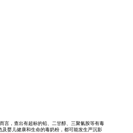
而言，查出有超标的铅、二甘醇、三聚氰胺等有毒
危及婴儿健康和生命的毒奶粉，都可能发生严沉影