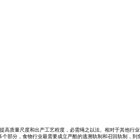
高质量尺度和出产工艺程度，必需绳之以法。相对于其他行业
多个部分，食物行业最需要成立严酷的逃溯轨制和召回轨制，到