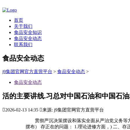
首页
关于我们
食品安全知识
食品安全动态
联系我们
食品安全动态
j9集团官网官方直营平台
>
食品安全动态
>
食品安全动态
活的主要讲线.习总对中国石油和中国石

2026-02-13 14:35

来源: j9集团官网官方直营平台
贯彻严沉决策摆设和落实全面从严治党义务等方面
摆布） 存正在的问题： 1.理论进修方面，) 二