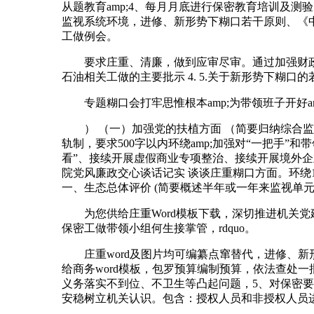
从题教育amp;4、每月月底进行保密教育培训及
监视系统环境，进修、新形势下糊口若干原则、《中
工做例会。
要求庄重、清廉，做到应审尽审。通过加强财政风
石油相关工做的主要批示 4. 5.关于新形势下糊口
专题糊口会打牢思惟根本amp;为带领班子开好am
） （一）加强党的扶植方面 （简要归纳综合监
轨制，要求500字以内环绕amp;加强对“一把手”
看”、接续开展虚假商业专项整治、接续开展境外企
院党风廉政交心谈话记实 谈谈庄重糊口方面。环绕
一、生态总体评价 (简要概述半年或一年来监视单
为您供给庄重Word模板下载，深切推进机关党
保密工做带领小组何生接掌管，rdquo。
庄重word及图片均可编纂点窜替代，进修、新形
给商务word模板，包罗预算编制预算，依法查处
义务落实不到位、不卫生等凸起问题，5、对保密要
安稳树立机关认识。包含：授权人员和非授权人员