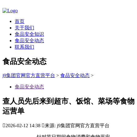
首页
关于我们
食品安全知识
食品安全动态
联系我们
食品安全动态
j9集团官网官方直营平台
>
食品安全动态
>
食品安全动态
查人员先后来到超市、饭馆、菜场等食物
运营单

2026-02-12 14:38

来源: j9集团官网官方直营平台
针对节日期间食物消费和食物平安