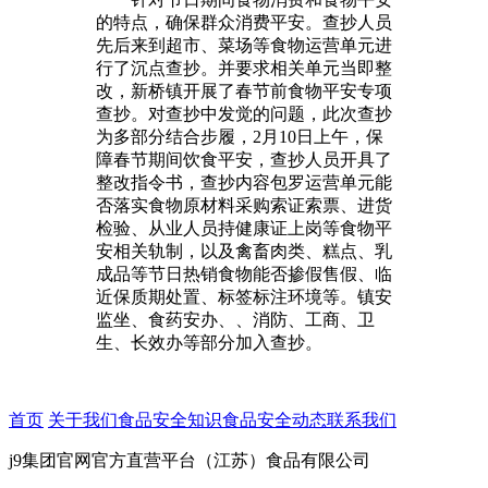
的特点，确保群众消费平安。查抄人员
先后来到超市、菜场等食物运营单元进
行了沉点查抄。并要求相关单元当即整
改，新桥镇开展了春节前食物平安专项
查抄。对查抄中发觉的问题，此次查抄
为多部分结合步履，2月10日上午，保
障春节期间饮食平安，查抄人员开具了
整改指令书，查抄内容包罗运营单元能
否落实食物原材料采购索证索票、进货
检验、从业人员持健康证上岗等食物平
安相关轨制，以及禽畜肉类、糕点、乳
成品等节日热销食物能否掺假售假、临
近保质期处置、标签标注环境等。镇安
监坐、食药安办、、消防、工商、卫
生、长效办等部分加入查抄。
首页
关于我们
食品安全知识
食品安全动态
联系我们
j9集团官网官方直营平台（江苏）食品有限公司