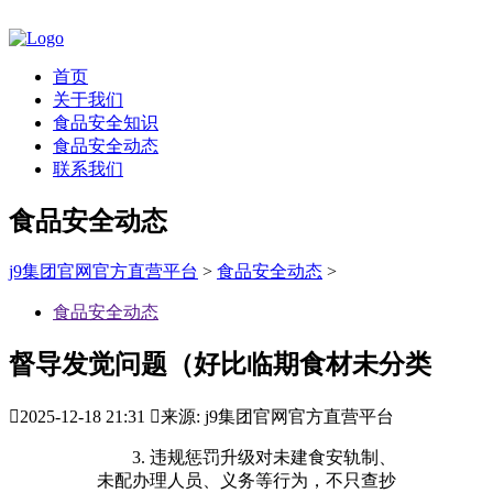
首页
关于我们
食品安全知识
食品安全动态
联系我们
食品安全动态
j9集团官网官方直营平台
>
食品安全动态
>
食品安全动态
督导发觉问题（好比临期食材未分类

2025-12-18 21:31

来源: j9集团官网官方直营平台
3. 违规惩罚升级对未建食安轨制、
未配办理人员、义务等行为，不只查抄