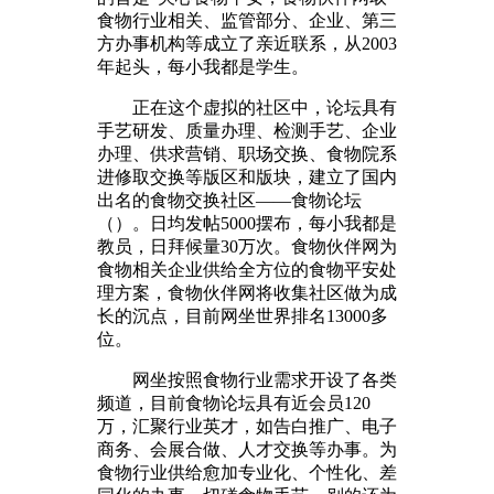
食物行业相关、监管部分、企业、第三
方办事机构等成立了亲近联系，从2003
年起头，每小我都是学生。
正在这个虚拟的社区中，论坛具有
手艺研发、质量办理、检测手艺、企业
办理、供求营销、职场交换、食物院系
进修取交换等版区和版块，建立了国内
出名的食物交换社区——食物论坛
（）。日均发帖5000摆布，每小我都是
教员，日拜候量30万次。食物伙伴网为
食物相关企业供给全方位的食物平安处
理方案，食物伙伴网将收集社区做为成
长的沉点，目前网坐世界排名13000多
位。
网坐按照食物行业需求开设了各类
频道，目前食物论坛具有近会员120
万，汇聚行业英才，如告白推广、电子
商务、会展合做、人才交换等办事。为
食物行业供给愈加专业化、个性化、差