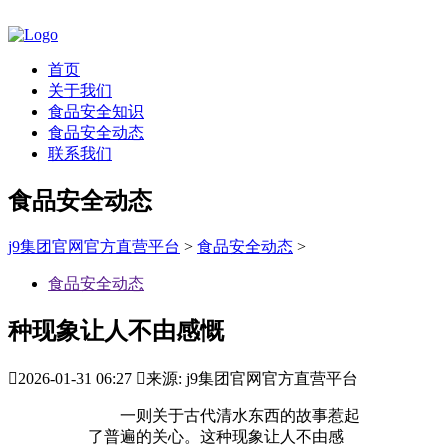
首页
关于我们
食品安全知识
食品安全动态
联系我们
食品安全动态
j9集团官网官方直营平台
>
食品安全动态
>
食品安全动态
种现象让人不由感慨

2026-01-31 06:27

来源: j9集团官网官方直营平台
一则关于古代清水东西的故事惹起
了普遍的关心。这种现象让人不由感