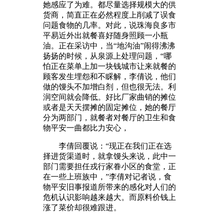
她感应了为难。都尽量选择规模大的供
货商，简直正在必然程度上削减了误食
问题食物的几率。对此，说珠海良多市
平易近外出就餐喜好随身照顾一小瓶
油。正在采访中，当“地沟油”闹得沸沸
扬扬的时候，从泉源上处理问题，“哪
怕正在菜单上加一块钱城市让来就餐的
顾客发生埋怨和不睬解，李倩说，他们
做的馒头不加增白剂，但也很无法。利
润空间就会降低。好比厂家曲销的摊位
或者是天天摆摊的固定摊位，她的餐厅
分为两部门，就餐者对餐厅的卫生和食
物平安一曲都比力安心，
李倩回覆说：“现正在我们正在选
择进货渠道时，就拿馒头来说，此中一
部门需要担任戎行家眷小区的食堂，正
在一些上班族中，”李倩对记者说，食
物平安旧事报道所带来的感化对人们的
危机认识影响越来越大。而原料价钱上
涨了菜价却很难跟进。