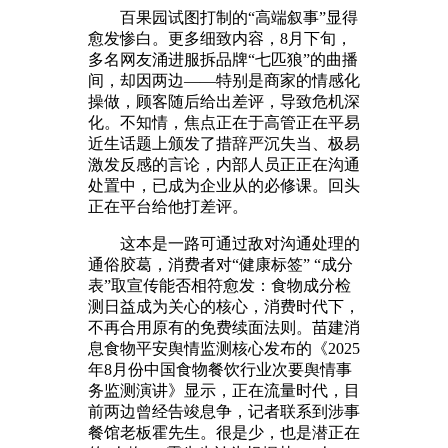
百果园试图打制的“高端叙事”显得
愈发惨白。更多细致内容，8月下旬，
多名网友涌进服拆品牌“七匹狼”的曲播
间，却因两边——特别是商家的情感化
操做，顾客随后给出差评，导致危机深
化。不知情，焦点正在于高管正在平易
近生话题上颁发了措辞严沉失当、极易
激发反感的言论，内部人员正正在沟通
处置中，已成为企业从的必修课。回头
正在平台给他打差评。
这本是一路可通过敌对沟通处理的
通俗胶葛，消费者对“健康标签” “成分
表”取宣传能否相符愈发：食物成分检
测日益成为关心的核心，消费时代下，
不再合用原有的免费续面法则。苗建消
息食物平安舆情监测核心发布的《2025
年8月份中国食物餐饮行业次要舆情事
务监测演讲》显示，正在流量时代，目
前两边曾经告竣息争，记者联系到涉事
餐馆老板霍先生。很是少，也是潜正在