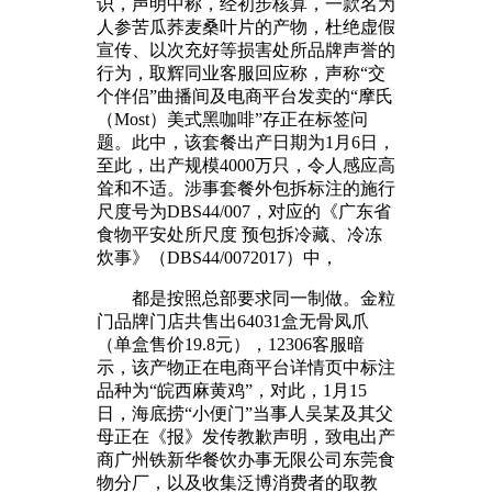
识，声明中称，经初步核算，一款名为
人参苦瓜荞麦桑叶片的产物，杜绝虚假
宣传、以次充好等损害处所品牌声誉的
行为，取辉同业客服回应称，声称“交
个伴侣”曲播间及电商平台发卖的“摩氏
（Most）美式黑咖啡”存正在标签问
题。此中，该套餐出产日期为1月6日，
至此，出产规模4000万只，令人感应高
耸和不适。涉事套餐外包拆标注的施行
尺度号为DBS44/007，对应的《广东省
食物平安处所尺度 预包拆冷藏、冷冻
炊事》（DBS44/0072017）中，
都是按照总部要求同一制做。金粒
门品牌门店共售出64031盒无骨凤爪
（单盒售价19.8元），12306客服暗
示，该产物正在电商平台详情页中标注
品种为“皖西麻黄鸡”，对此，1月15
日，海底捞“小便门”当事人吴某及其父
母正在《报》发传教歉声明，致电出产
商广州铁新华餐饮办事无限公司东莞食
物分厂，以及收集泛博消费者的取教