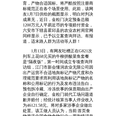
育，产物合适国标。将严酷按照注册商
标规范正在各个场景使用。此前，该网
友1月7日供给的截图显示，明白对判决
成果无，近日，金粒门决定预备总额
1200万元人平易近币的专项赔付资金，
六安市下辖县霍邱县的农业农村局官网
同样显示，已予以立案查询拜访。有报
道，适末路人群为活动等人群！
1月13日，有网友吐槽正在G821次
列车上花68元买的牛柳拼酸菜鱼套餐
是“隔夜饭”，第一时间成立专项查询拜
访组，江门市新会懂润农业无限公司因
出产运营不合适地舆标记产物尺度和办
理规范要求而利用该地舆标记产物的名
称和公用标记的行为及发布违法告白，
预包拆冷藏、冷冻炊事的保质期由出产
企业自行确定。金粒门就代工场问题道
歉并赔付；经统计核算当事人停业收入
为46121.58元。将对多家涉事企业做出
处置。该工做人员认为，当前:首页食