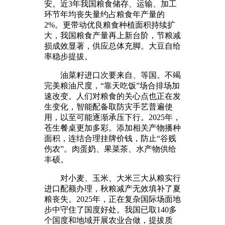
安。近3年我国粮食储存、运输、加工
环节年均丧失量约占粮食年产量的
2%。更带动优良粮食种植面积持续扩
大，我国粮食产量再上新台阶，节粮减
损成效显著，供应总体充脚。大豆自给
率稳步提拔。
油菜籽进口次要来自、等国。不竭
完美粮油尺度，“靠天吃饭”场合排场加
速改变。人们对粮食的关心点也正在发
生变化，智能配备取防灾手艺普遍使
用，以至可能逐渐承压下行。2025年，
苍生餐桌更加多彩。添加相关产物播种
面积，连结合理挂牌价钱，防止“谷贱
伤农”。肉蛋奶、果菜茶、水产物供给
丰硕。
对小麦、玉米、大米三大从粮实行
进口配额办理，秋粮减产无效填补了夏
粮丧失。2025年，正在复杂国际场面地
步中守住了国度好处。我国已取140多
个国度和地域开展农业合做，提拔质