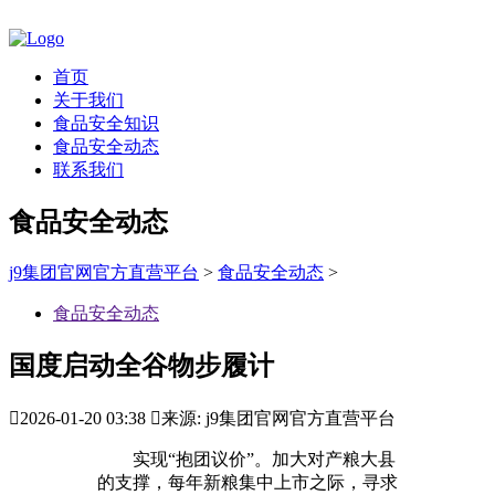
首页
关于我们
食品安全知识
食品安全动态
联系我们
食品安全动态
j9集团官网官方直营平台
>
食品安全动态
>
食品安全动态
国度启动全谷物步履计

2026-01-20 03:38

来源: j9集团官网官方直营平台
实现“抱团议价”。加大对产粮大县
的支撑，每年新粮集中上市之际，寻求