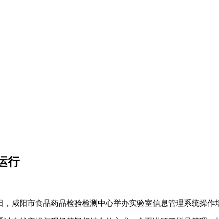
运行
咸阳市食品药品检验检测中心举办实验室信息管理系统操作培