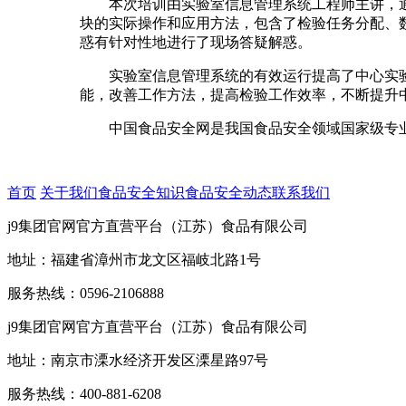
本次培训由实验室信息管理系统工程师主讲，通
块的实际操作和应用方法，包含了检验任务分配、
惑有针对性地进行了现场答疑解惑。
实验室信息管理系统的有效运行提高了中心实验
能，改善工作方法，提高检验工作效率，不断提升
中国食品安全网是我国食品安全领域国家级专业
首页
关于我们
食品安全知识
食品安全动态
联系我们
j9集团官网官方直营平台（江苏）食品有限公司
地址：福建省漳州市龙文区福岐北路1号
服务热线：0596-2106888
j9集团官网官方直营平台（江苏）食品有限公司
地址：南京市溧水经济开发区溧星路97号
服务热线：400-881-6208