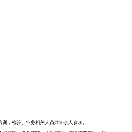
训，检验、业务相关人员共50余人参加。