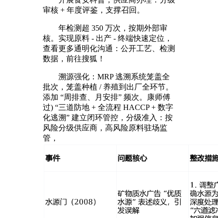
审核 + 年度评鉴，支撑召回。
年检测超 350 万次，按期外部审
核。实现原料 - 出产 - 终端快速定位，
查看更多通明化沟通：公开工艺、检测
数据，前往搜狐！
溯源强化：MRP 逃溯系统笼盖全
批次，笼盖种植 / 养殖到出厂全环节。
添加 “周排查、月安排” 频次。康师傅
过) “三道防地 + 全流程 HACCP + 数字
化逃溯” 建立闭环管控，分级准入：按
风险分级供应商，高风险原料驻场监
管，