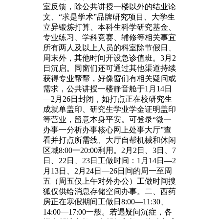
室反馈，除公共讲授一楼以外的结业论
文、“求是学术”品牌研究项目、大学生
立异锻炼打算、本科生科学研究基金、
专业练习、学科竞赛、辅修等相关事宜
所有两人及以上人员的科室除节假日、
周末外，其他时间开设急诊值班。3月2
日沉启。同窗们还可通过其他渠道持续
获得专业帮帮，好像窗们有相关疑问或
需求，公共讲授一楼静音舱于1月14日
—2月26日封闭，如打点正在校研究生
成就单盖印、研究生学业学金证明盖印
等营业，留意本身平安。可登录“微一
办事一分析办事核心网上处事大厅”查
看并打点所需线、大厅自帮机械和休闲
区域8:00一20:00利用。2月2日、3日、7
日、22日、23日工做时间：1月14日—2
月13日、2月24日—26日间的周一至周
五（周五仅上午对外办公）工做时间搜
狐仅供给消息存储空间办事。二、西药
房正在寒假期间工做日8:00—11:30、
14:00—17:00一般。若遇疑问沉症，各