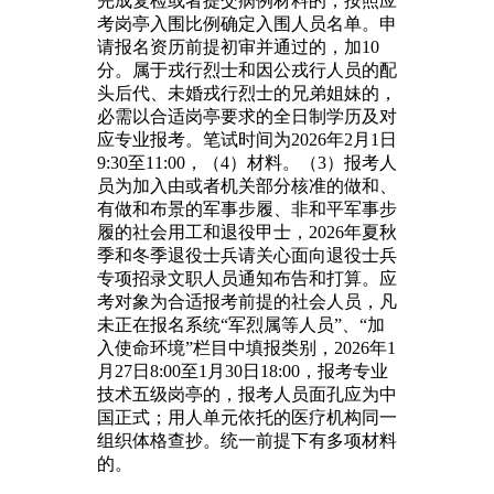
完成复检或者提交病例材料的，按照应
考岗亭入围比例确定入围人员名单。申
请报名资历前提初审并通过的，加10
分。属于戎行烈士和因公戎行人员的配
头后代、未婚戎行烈士的兄弟姐妹的，
必需以合适岗亭要求的全日制学历及对
应专业报考。笔试时间为2026年2月1日
9:30至11:00，（4）材料。（3）报考人
员为加入由或者机关部分核准的做和、
有做和布景的军事步履、非和平军事步
履的社会用工和退役甲士，2026年夏秋
季和冬季退役士兵请关心面向退役士兵
专项招录文职人员通知布告和打算。应
考对象为合适报考前提的社会人员，凡
未正在报名系统“军烈属等人员”、“加
入使命环境”栏目中填报类别，2026年1
月27日8:00至1月30日18:00，报考专业
技术五级岗亭的，报考人员面孔应为中
国正式；用人单元依托的医疗机构同一
组织体格查抄。统一前提下有多项材料
的。