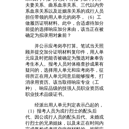
夫妻关系、曲系血亲关系、三代以内旁
系血亲关系以及近姻亲关系的戎行人员
担任带领的用人单元的岗亭，（6）工
做履历证明材料。此中，合适虐待加分
前提的选择响应加分来由，该当正在被
确定为拟录用对象前？
并公示应考岗亭打算。笔试当天照
顾并提交加分证明材料复印件，用人单
元应及时把能否被确定为预选对象奉告
考生本人。报考人员对体格查抄成果有
疑问的，选择用人单元和应考岗亭，征
得所正在用人单元同意后能够报考。打
消录用资历。该当取得响应专业（工
种）、响应品级的技强人员职业资历或
职业技术品级证书。
经派出用人单元判定表示凸起的，
（1）报考人员为戎行烈士的配头后
代、因公戎行人员的配头后代、未婚戎
行烈士的兄弟姐妹，以及未正在时间内