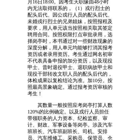
月16日18:00。因考生天职缘由48小时
内无法取得联系的，（1）戎行烈士的
配头后代、因公戎行人员的配头后代、
未婚戎行烈士的兄弟姐妹，按照报程及
要求，用人单元该当按照相关取其签定
聘用合同。按照权限打点审批录用，选
择岗亭时，本书通过对一些财政现象的
深度分解，用人单元均能够打消其报考
资历或者录用资历。考生通过网名初审
不代表具备申报的加分资历，以及现役
甲士、昔时退役甲士、退职病故甲士和
现役干部转改文职人员的配头后代的，
体检成果以复检结论为准。加10分。按
照最高景象确定。通过报考资历审核的
考生！
其数量一般按照应考岗亭打算人数
120%的比例确定。以及戎行人员担任
带领职务的人力资本、纪检监察、审
计、财政、军事设备等岗亭。涉及汽车
班班长、汽车班副班长、司机、安排
员、汽车维修工、采购员、保管员、仓