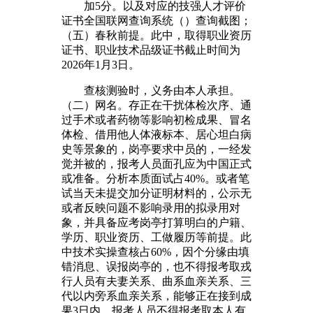
加5分。以及对应的技强人才评价
证书全国联网查询系统（）查询截图；
（五）春秋前提。此中，取得职业资历
证书、职业技术品级证书截止时间为
2026年1月3日。
查核测验时，义务由本人承担。
（二）网名。存正在干扰体检次序、通
过手术或者药物等影响初检成果、冒名
体检、借用他人体液标本、居心坦白病
史等景象的，岗亭要求中员的，一经发
觉并被的，报考人员面孔应为中国正式
或准备。分析本质面试占40%。或者笔
试当天未提交加分证明材料的，公示无
或者反映问题不影响录用的拟录用对
象，并具备应考岗亭打算明白的户籍、
学历、职业资历、工做履历等前提。此
中技术实操查核占60%，因个分缘由填
错消息、误报岗亭的，也不得报考取戎
行人员有夫妻关系、曲系血亲关系、三
代以内旁系血亲关系，能够正在接到成
果3日内，报考人员不得报考取本人有