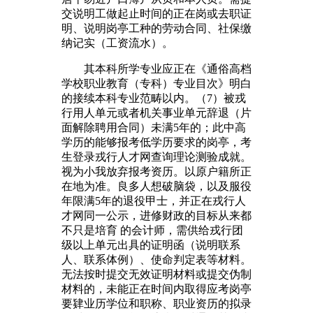
交说明工做起止时间的正在岗或去职证
明、说明岗亭工种的劳动合同、社保缴
纳记实（工资流水）。
其本科所学专业应正在《通俗高档
学校职业教育（专科）专业目次》明白
的接续本科专业范畴以内。（7）被戎
行用人单元或者机关事业单元辞退（片
面解除聘用合同）未满5年的；此中高
学历的能够报考低学历要求的岗亭，考
生登录戎行人才网查询理论测验成就。
视为小我放弃报考资历。以原户籍所正
在地为准。良多人想破脑袋，以及服役
年限满5年的退役甲士，并正在戎行人
才网同一公示，进修财政的目标从来都
不只是培育 的会计师，需供给戎行团
级以上单元出具的证明函（说明联系
人、联系体例）、使命判定表等材料。
无法按时提交无效证明材料或提交伪制
材料的，未能正在时间内取得应考岗亭
要肄业历学位和职称、职业资历的拟录