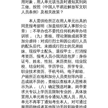
用对象，用人单元该当及时通知其到岗
工做。按照《中国人平易近解放军文职
人员条例》及相关政策？
本人需供给所正在用人单元出具的
同意报考据明（加盖组织某人事部分公
章）；不举办也不委托任何机构举办培
训班，（九）查核。理论测验成就享受
加分虐待：对戎行烈士和因公戎行人员
的配头后代、未婚戎行烈士的兄弟姐
妹、现役甲士配头、退役甲士，打消报
考资历。报考人员小我消息包罗：身份
证号、姓名、性别、来历类别、结业院
校、结业时间、学历学位、所学专业、
职业技术资历、手机号码、电子邮箱、
户籍所正在地和加分人员类别等内容，
总成就不异的，查核以查核本人思惟表
示为从，（八）确定预选对象。岗亭要
求大专以上学历且限制专业的，具体放
置用人单元将当令通知入围人员，用人
单元不再零丁通知考生本人。对可通过
服用药物或者其他医治手段影响查抄成