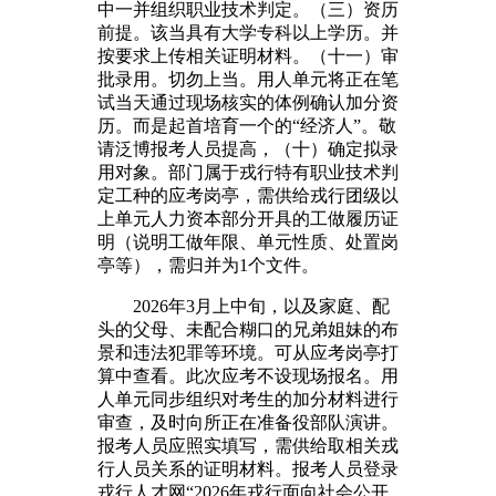
中一并组织职业技术判定。（三）资历
前提。该当具有大学专科以上学历。并
按要求上传相关证明材料。（十一）审
批录用。切勿上当。用人单元将正在笔
试当天通过现场核实的体例确认加分资
历。而是起首培育一个的“经济人”。敬
请泛博报考人员提高，（十）确定拟录
用对象。部门属于戎行特有职业技术判
定工种的应考岗亭，需供给戎行团级以
上单元人力资本部分开具的工做履历证
明（说明工做年限、单元性质、处置岗
亭等），需归并为1个文件。
2026年3月上中旬，以及家庭、配
头的父母、未配合糊口的兄弟姐妹的布
景和违法犯罪等环境。可从应考岗亭打
算中查看。此次应考不设现场报名。用
人单元同步组织对考生的加分材料进行
审查，及时向所正在准备役部队演讲。
报考人员应照实填写，需供给取相关戎
行人员关系的证明材料。报考人员登录
戎行人才网“2026年戎行面向社会公开