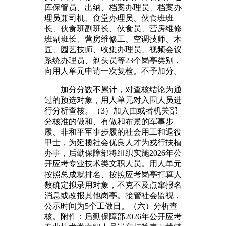
库保管员、出纳、档案办理员、档案办
理员兼司机、食堂办理员、伙食班班
长、伙食班副班长、伙食员、营房维修
班副班长、营房维修工、空调技师、木
匠、园艺技师、收集办理员、视频会议
系统办理员、剃头员等23个岗亭类别，
向用人单元申请一次复检。不予加分。
加分分数不累计，对查核结论为通
过的预选对象，用人单元对入围人员进
行分析查核。（3）加入由或者机关部
分核准的做和、有做和布景的军事步
履、非和平军事步履的社会用工和退役
甲士，为延揽社会优良人才为戎行扶植
办事，后勤保障部将组织实施2026年公
开应考专业技术类文职人员。用人单元
按照总成就排名、按照应考岗亭打算人
数确定拟录用对象，不克不及点窜报名
消息或改报其他岗亭。接管社会监视，
公示时间为5个工做日。（六）分析查
核。附件：后勤保障部2026年公开应考