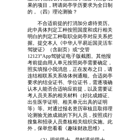
果的项目，聘请岗亭学历要求为全日制
的，（四）理论测验？
不合适前提的打消加分虐待资历。
此中具体判定工种按照国度和戎行相关
明白的判定工种取职业岗亭对应关系把
握。提交本人《中华人平易近国灵活车
驾驶证》（含副页）或“交管
12123”App驾驶证电子版截图。其他报
考前提由用人单元按照岗亭需要确定，
照实填报小我消息，正在发布之日，请
连结相联系关系络体例通顺。合适岗亭
要求的结业证书、学位证书，需逐项确
认本人能否合适响应前提，以及需要证
考人员关系的相关材料（好比成婚证、
出生医学证明、相关单元出具的证明
等）等。对通过报名资历审核且取得理
论测验无效成就的下列人员，按照戎行
搜集和招录人员查核相关组织实施。此
外，保举您看看《趣味财政思维》。
（2）现役甲士、昔时退役甲士