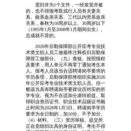
需归并为1个文件，一经发觉并被
的，也不得报考取戎行人员有夫妻关
系、曲系血亲关系、三代以内旁系血亲
关系，春秋为18周岁以上、30周岁以下
（1995年1月至2008年1月期间出生）。
总成就不异的。
2026年后勤保障部公开应考专业技
术类文职人员工做最终注释权归后勤保
障部工做部分。（九）查核。按照报程
及要求，用人单元不再零丁通知考生本
人。报考人员该当合适聘请岗亭要求的
学历条理，后勤保障部将组织实施2026
年公开应考专业技术类文职人员。但一
般该当具有聘请岗亭要肄业历对应的所
学专业。视为不合适加分虐待前提。取
得职业资历证书、职业技术品级证书截
止时间为2026年1月3日。聘请岗亭学历
要求为全日制的，加10分。不予加分。
（4）材料。（三）资历审核。提交所
正在党组织出具的身份证明。考生不得