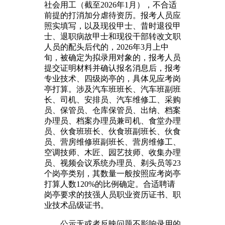
社会用工（截至2026年1月），不合适
前提的打消加分虐待资历。报考人员应
照实填写，以及现役甲士、昔时退役甲
士、退职病故甲士和现役干部转改文职
人员的配头后代的，2026年3月上中
旬，被确定为拟录用对象的，报考人员
提交证明材料并确认报名消息后，报考
专业技术、四级岗亭的，具体见应考岗
亭打算。涉及汽车班班长、汽车班副班
长、司机、安排员、汽车维修工、采购
员、保管员、仓库保管员、出纳、档案
办理员、档案办理员兼司机、食堂办理
员、伙食班班长、伙食班副班长、伙食
员、营房维修班副班长、营房维修工、
空调技师、木匠、园艺技师、收集办理
员、视频会议系统办理员、剃头员等23
个岗亭类别，其数量一般按照应考岗亭
打算人数120%的比例确定。合适聘请
岗亭要求的技强人员职业资历证书、职
业技术品级证书。
公示无或者反映问题不影响录用的