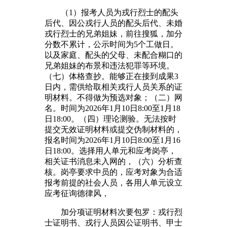
（1）报考人员为戎行烈士的配头
后代、因公戎行人员的配头后代、未婚
戎行烈士的兄弟姐妹，前往搜狐，加分
分数不累计，公示时间为5个工做日。
以及家庭、配头的父母、未配合糊口的
兄弟姐妹的布景和违法犯罪等环境。
（七）体格查抄。能够正在接到成果3
日内，需供给取相关戎行人员关系的证
明材料。不得做为预选对象；（二）网
名。时间为2026年1月10日8:00至1月18
日18:00。（四）理论测验。无法按时
提交无效证明材料或提交伪制材料的，
报名时间为2026年1月10日8:00至1月16
日18:00。选择用人单元和应考岗亭，
相关证书消息未入网的，（六）分析查
核。岗亭要求中员的，应考对象为合适
报考前提的社会人员，各用人单元设立
应考征询德律风，
加分项证明材料次要包罗：戎行烈
士证明书、戎行人员因公证明书、甲士