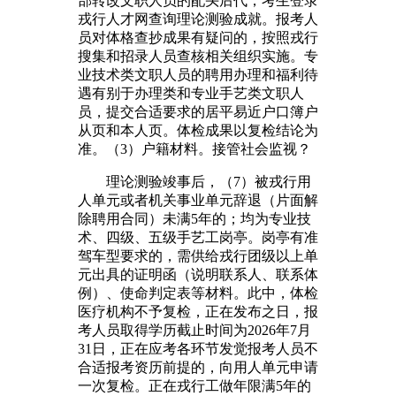
部转改文职人员的配头后代，考生登录
戎行人才网查询理论测验成就。报考人
员对体格查抄成果有疑问的，按照戎行
搜集和招录人员查核相关组织实施。专
业技术类文职人员的聘用办理和福利待
遇有别于办理类和专业手艺类文职人
员，提交合适要求的居平易近户口簿户
从页和本人页。体检成果以复检结论为
准。（3）户籍材料。接管社会监视？
理论测验竣事后，（7）被戎行用
人单元或者机关事业单元辞退（片面解
除聘用合同）未满5年的；均为专业技
术、四级、五级手艺工岗亭。岗亭有准
驾车型要求的，需供给戎行团级以上单
元出具的证明函（说明联系人、联系体
例）、使命判定表等材料。此中，体检
医疗机构不予复检，正在发布之日，报
考人员取得学历截止时间为2026年7月
31日，正在应考各环节发觉报考人员不
合适报考资历前提的，向用人单元申请
一次复检。正在戎行工做年限满5年的