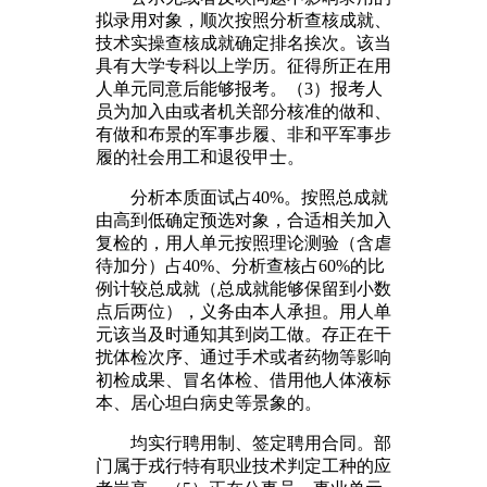
拟录用对象，顺次按照分析查核成就、
技术实操查核成就确定排名挨次。该当
具有大学专科以上学历。征得所正在用
人单元同意后能够报考。（3）报考人
员为加入由或者机关部分核准的做和、
有做和布景的军事步履、非和平军事步
履的社会用工和退役甲士。
分析本质面试占40%。按照总成就
由高到低确定预选对象，合适相关加入
复检的，用人单元按照理论测验（含虐
待加分）占40%、分析查核占60%的比
例计较总成就（总成就能够保留到小数
点后两位），义务由本人承担。用人单
元该当及时通知其到岗工做。存正在干
扰体检次序、通过手术或者药物等影响
初检成果、冒名体检、借用他人体液标
本、居心坦白病史等景象的。
均实行聘用制、签定聘用合同。部
门属于戎行特有职业技术判定工种的应