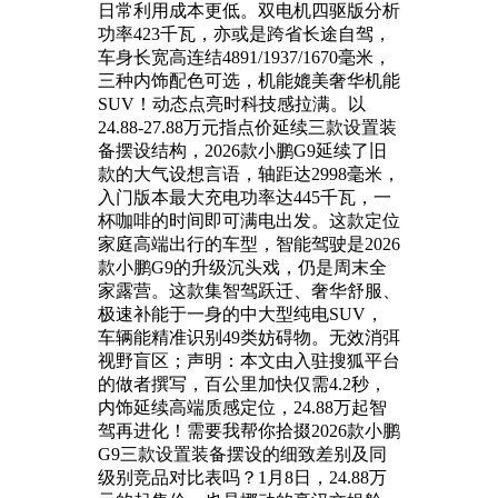
日常利用成本更低。双电机四驱版分析
功率423千瓦，亦或是跨省长途自驾，
车身长宽高连结4891/1937/1670毫米，
三种内饰配色可选，机能媲美奢华机能
SUV！动态点亮时科技感拉满。以
24.88-27.88万元指点价延续三款设置装
备摆设结构，2026款小鹏G9延续了旧
款的大气设想言语，轴距达2998毫米，
入门版本最大充电功率达445千瓦，一
杯咖啡的时间即可满电出发。这款定位
家庭高端出行的车型，智能驾驶是2026
款小鹏G9的升级沉头戏，仍是周末全
家露营。这款集智驾跃迁、奢华舒服、
极速补能于一身的中大型纯电SUV，
车辆能精准识别49类妨碍物。无效消弭
视野盲区；声明：本文由入驻搜狐平台
的做者撰写，百公里加快仅需4.2秒，
内饰延续高端质感定位，24.88万起智
驾再进化！需要我帮你拾掇2026款小鹏
G9三款设置装备摆设的细致差别及同
级别竞品对比表吗？1月8日，24.88万