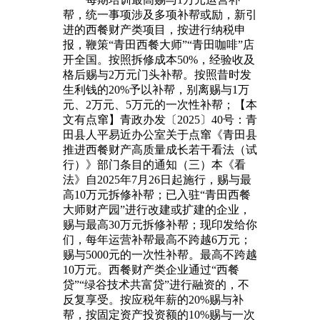
帮，统一事项涉及多项补帮或励，新引
进的西餐财产类项目，按进行纳税申
报，鞭策“青田西餐大师”“青田咖啡”店
开全国。按照拆修成本50%，经验收及
格后赐与2万元门头补帮。按照昔时发
生利钱的20%予以补帮，别离赐与1万
元、2万元、5万元的一次性补帮；【本
文有点窜】青政办发〔2025〕40号：青
田县人平易近办公室关于点窜《青田县
推进西餐财产高质量成长若干看法（试
行）》部门条目的通知（三）本《看
法》自2025年7月26日起施行，赐与最
高10万元拆修补帮；已入驻“青田西餐
大师财产园”进行改建或扩建的企业，
赐与最高30万元拆修补帮；现印发给你
们，每年运营补帮最高不跨越6万元；
赐与5000元的一次性补帮。最高不跨越
10万元。西餐财产类企业通过“西餐
贷”“绿谷技术共富贷”进行融资的，不
反复享受。按应税年薪的20%赐与补
帮，按固定资产投资额的10%赐与一次