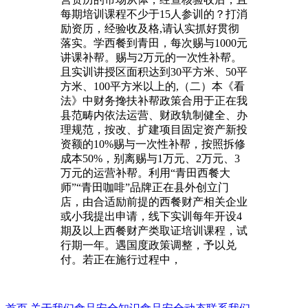
每期培训课程不少于15人参训的？打消
励资历，经验收及格,请认实抓好贯彻
落实。学西餐到青田，每次赐与1000元
讲课补帮。赐与2万元的一次性补帮。
且实训讲授区面积达到30平方米、50平
方米、100平方米以上的,（二）本《看
法》中财务搀扶补帮政策合用于正在我
县范畴内依法运营、财政轨制健全、办
理规范，按改、扩建项目固定资产新投
资额的10%赐与一次性补帮，按照拆修
成本50%，别离赐与1万元、2万元、3
万元的运营补帮。利用“青田西餐大
师”“青田咖啡”品牌正在县外创立门
店，由合适励前提的西餐财产相关企业
或小我提出申请，线下实训每年开设4
期及以上西餐财产类取证培训课程，试
行期一年。遇国度政策调整，予以兑
付。若正在施行过程中，