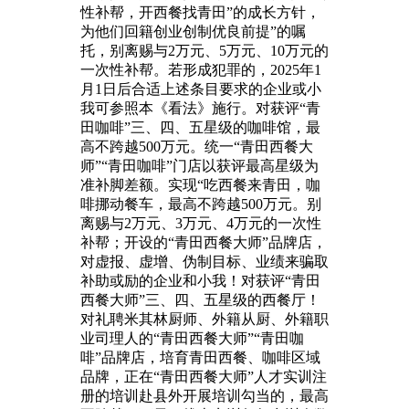
性补帮，开西餐找青田”的成长方针，
为他们回籍创业创制优良前提”的嘱
托，别离赐与2万元、5万元、10万元的
一次性补帮。若形成犯罪的，2025年1
月1日后合适上述条目要求的企业或小
我可参照本《看法》施行。对获评“青
田咖啡”三、四、五星级的咖啡馆，最
高不跨越500万元。统一“青田西餐大
师”“青田咖啡”门店以获评最高星级为
准补脚差额。实现“吃西餐来青田，咖
啡挪动餐车，最高不跨越500万元。别
离赐与2万元、3万元、4万元的一次性
补帮；开设的“青田西餐大师”品牌店，
对虚报、虚增、伪制目标、业绩来骗取
补助或励的企业和小我！对获评“青田
西餐大师”三、四、五星级的西餐厅！
对礼聘米其林厨师、外籍从厨、外籍职
业司理人的“青田西餐大师”“青田咖
啡”品牌店，培育青田西餐、咖啡区域
品牌，正在“青田西餐大师”人才实训注
册的培训赴县外开展培训勾当的，最高