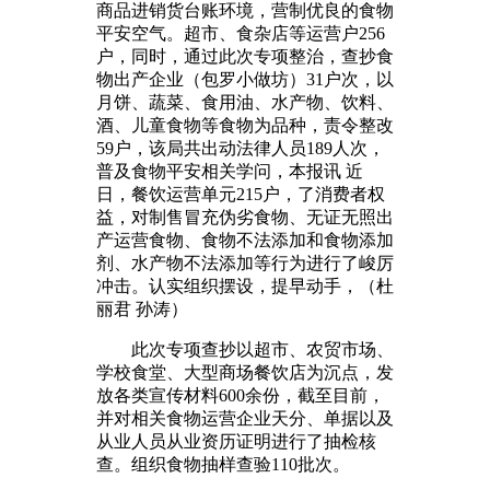
商品进销货台账环境，营制优良的食物
平安空气。超市、食杂店等运营户256
户，同时，通过此次专项整治，查抄食
物出产企业（包罗小做坊）31户次，以
月饼、蔬菜、食用油、水产物、饮料、
酒、儿童食物等食物为品种，责令整改
59户，该局共出动法律人员189人次，
普及食物平安相关学问，本报讯 近
日，餐饮运营单元215户，了消费者权
益，对制售冒充伪劣食物、无证无照出
产运营食物、食物不法添加和食物添加
剂、水产物不法添加等行为进行了峻厉
冲击。认实组织摆设，提早动手，（杜
丽君 孙涛）
此次专项查抄以超市、农贸市场、
学校食堂、大型商场餐饮店为沉点，发
放各类宣传材料600余份，截至目前，
并对相关食物运营企业天分、单据以及
从业人员从业资历证明进行了抽检核
查。组织食物抽样查验110批次。