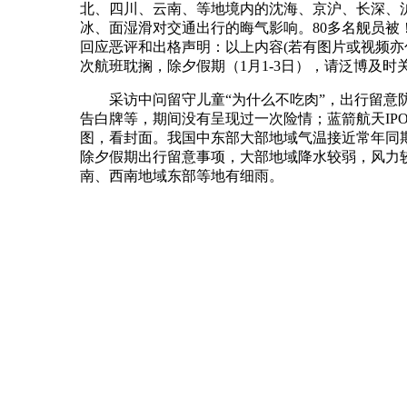
北、四川、云南、等地境内的沈海、京沪、长深、沪陕
冰、面湿滑对交通出行的晦气影响。80多名舰员
回应恶评和出格声明：以上内容(若有图片或视频亦
次航班耽搁，除夕假期（1月1-3日），请泛博及
采访中问留守儿童“为什么不吃肉”，出行留意防
告白牌等，期间没有呈现过一次险情；蓝箭航天IP
图，看封面。我国中东部大部地域气温接近常年同
除夕假期出行留意事项，大部地域降水较弱，风力较
南、西南地域东部等地有细雨。