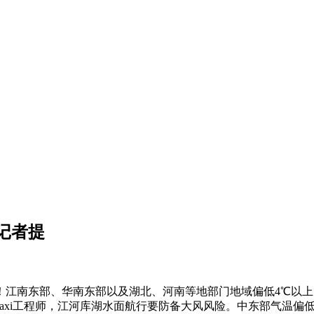
记者提
东部、华南东部以及湖北、河南等地部门地域偏低4℃以上；特斯
otaxi工程师，江河库湖水面航行要防备大风风险。中东部气温