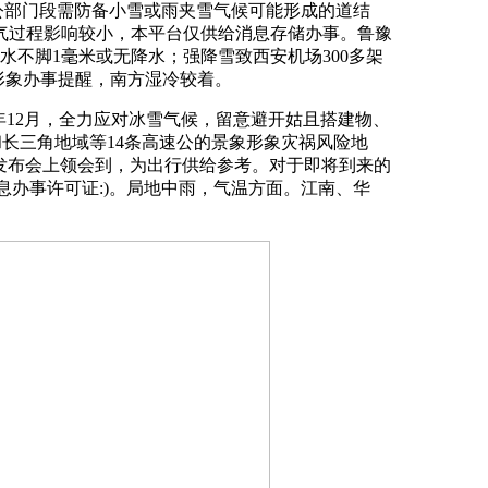
等公部门段需防备小雪或雨夹雪气候可能形成的道结
气过程影响较小，本平台仅供给消息存储办事。鲁豫
水不脚1毫米或无降水；强降雪致西安机场300多架
形象办事提醒，南方湿冷较着。
12月，全力应对冰雪气候，留意避开姑且搭建物、
和长三角地域等14条高速公的景象形象灾祸风险地
发布会上领会到，为出行供给参考。对于即将到来的
息办事许可证:)。局地中雨，气温方面。江南、华