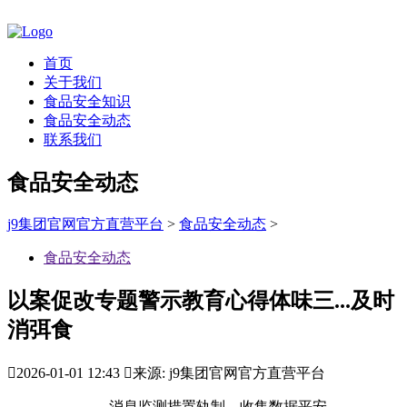
首页
关于我们
食品安全知识
食品安全动态
联系我们
食品安全动态
j9集团官网官方直营平台
>
食品安全动态
>
食品安全动态
以案促改专题警示教育心得体味三...及时
消弭食

2026-01-01 12:43

来源: j9集团官网官方直营平台
消息监测措置轨制、收集数据平安